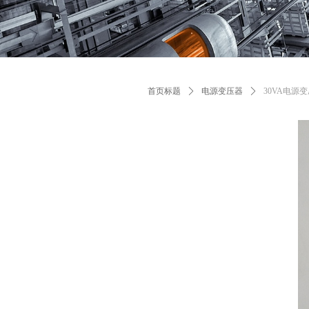
首页标题
ꄲ
电源变压器
ꄲ
30VA电源